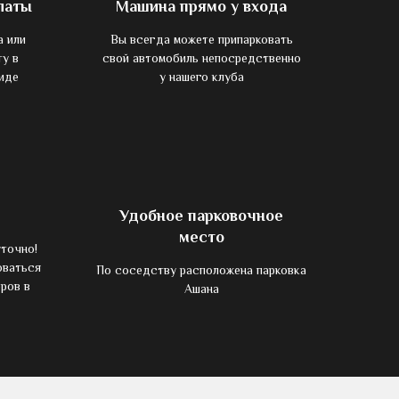
латы
Машина прямо у входа
а или
Вы всегда можете припарковать
ту в
свой автомобиль непосредственно
иде
у нашего клуба
Удобное парковочное
место
точно!
оваться
По соседству расположена парковка
ров в
Ашана