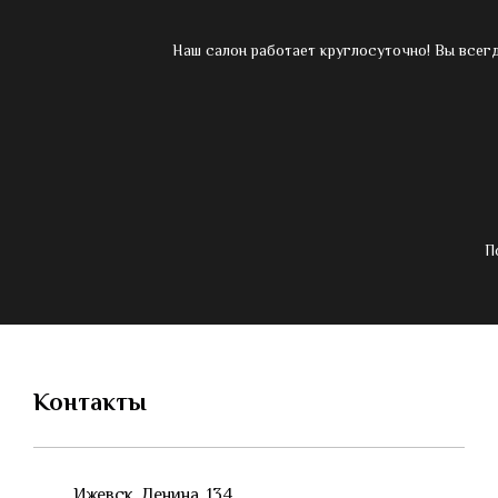
Наш салон работает круглосуточно! Вы всег
П
Контакты
Ижевск, Ленина, 134