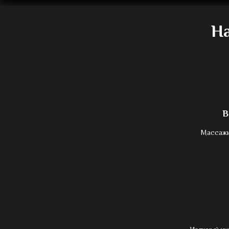
Н
В
Массажи