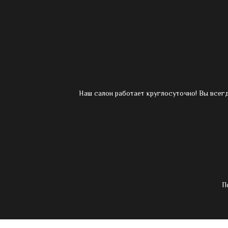
Наш салон работает круглосуточно! Вы всег
П