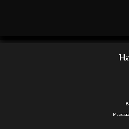
Н
В
Массажи